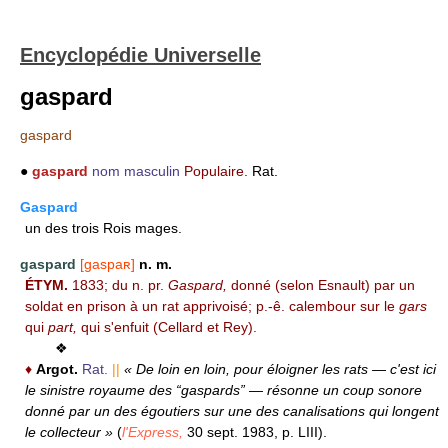
Encyclopédie Universelle
gaspard
gaspard
●
gaspard
nom masculin
Populaire.
Rat.
Gaspard
un des trois Rois mages.
gaspard
[gaspaʀ]
n. m.
ÉTYM.
1833; du n. pr.
Gaspard,
donné (selon Esnault) par un
soldat en prison à un rat apprivoisé; p.-ê. calembour sur le
gars
qui
part,
qui s'enfuit (Cellard et Rey).
❖
♦
Argot.
Rat.
||
« De loin en loin, pour éloigner les rats — c'est ici
le sinistre royaume des “gaspards” — résonne un coup sonore
donné par un des égoutiers sur une des canalisations qui longent
le collecteur »
(
l'Express,
30 sept. 1983, p. LIII).