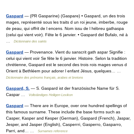
Gaspard
— (PR Gasparine) (Gaspare) • Gaspard, un des trois
mages, représenté sous les traits d un roi jeune, imberbe, rouge
de peau, qui offrit de l encens. Nom issu de l hébreu gathaspa
(celui qui vient voir). Fête le 6 janvier. • Gaspard del Bufalo, né à
…
Dictionnaire des saints
Gaspard
— Provenance. Vient du sanscrit gath aspar Signifie :
celui qui vient voir Se fête le 6 janvier. Histoire. Selon la tradition
chrétienne, Gaspard est le second des trois rois mages venus d
Orient à Bethléem pour adorer l enfant Jésus, quelques… …
Dictionnaire des prénoms français, arabes et bretons
Gaspard, S.
— S. Gaspard ist der französische Name für S.
Caspar …
Vollständiges Heiligen-Lexikon
Gaspard
— There are in Europe, over one hundred spellings of
this famous surname. These include the base forms such as
Casper, Kasper and Kesper (German), Gaspard (French), Jaspar,
Jesper, and Jasper (English), Casperrri, Gasperro, Gasparro,
Parri, and… …
Surnames reference