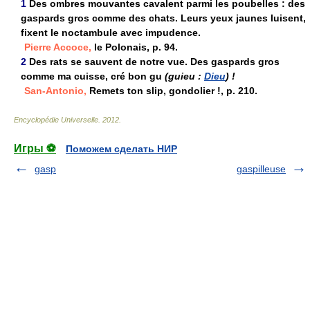
1
Des ombres mouvantes cavalent parmi les poubelles : des
gaspards gros comme des chats. Leurs yeux jaunes luisent,
fixent le noctambule avec impudence.
Pierre Accoce,
le Polonais, p. 94.
2
Des rats se sauvent de notre vue. Des gaspards gros
comme ma cuisse, cré bon gu
(guieu :
Dieu
) !
San-Antonio,
Remets ton slip, gondolier !, p. 210.
Encyclopédie Universelle
.
2012
.
Игры ⚽
Поможем сделать НИР
gasp
gaspilleuse