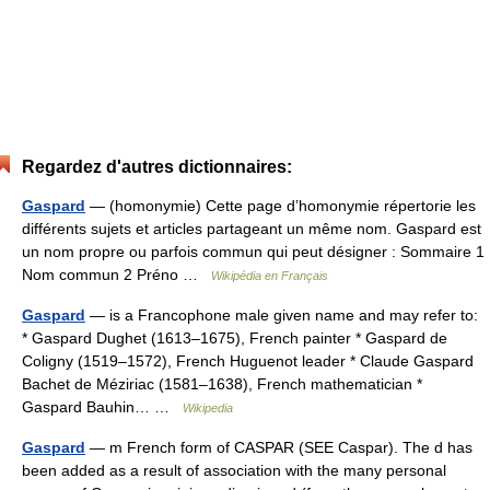
Regardez d'autres dictionnaires:
Gaspard
— (homonymie) Cette page d’homonymie répertorie les
différents sujets et articles partageant un même nom. Gaspard est
un nom propre ou parfois commun qui peut désigner : Sommaire 1
Nom commun 2 Préno …
Wikipédia en Français
Gaspard
— is a Francophone male given name and may refer to:
* Gaspard Dughet (1613–1675), French painter * Gaspard de
Coligny (1519–1572), French Huguenot leader * Claude Gaspard
Bachet de Méziriac (1581–1638), French mathematician *
Gaspard Bauhin… …
Wikipedia
Gaspard
— m French form of CASPAR (SEE Caspar). The d has
been added as a result of association with the many personal