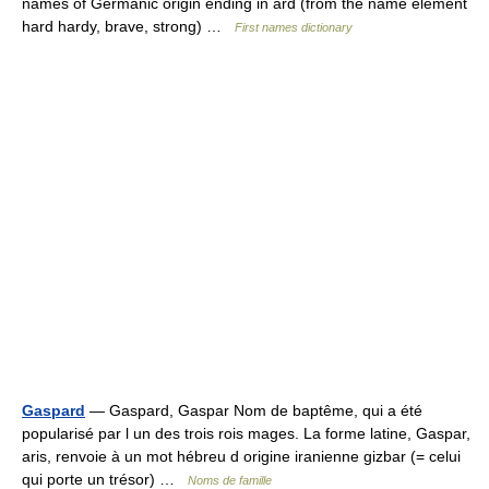
names of Germanic origin ending in ard (from the name element
hard hardy, brave, strong) …
First names dictionary
Gaspard
— Gaspard, Gaspar Nom de baptême, qui a été
popularisé par l un des trois rois mages. La forme latine, Gaspar,
aris, renvoie à un mot hébreu d origine iranienne gizbar (= celui
qui porte un trésor) …
Noms de famille