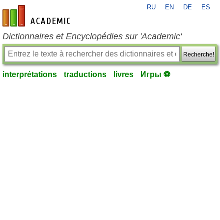
RU
EN
DE
ES
fr-academic.com
Dictionnaires et Encyclopédies sur 'Academic'
Recherche!
interprétations
traductions
livres
Игры ⚽